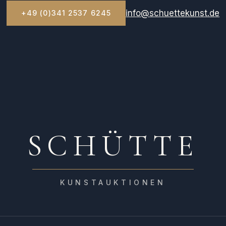
info@schuettekunst.de
+49 (0)341 2537 6245
SCHÜTTE
KUNSTAUKTIONEN